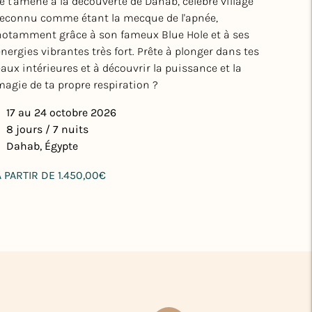
Je t'amène à la découverte de Dahab, célèbre village
reconnu comme étant la mecque de l'apnée,
notamment grâce à son fameux Blue Hole et à ses
énergies vibrantes très fort. Prête à plonger dans tes
eaux intérieures et à découvrir la puissance et la
magie de ta propre respiration ?
17 au 24 octobre 2026
8 jours / 7 nuits
Dahab, Égypte
rix
À PARTIR DE 1.450,00€