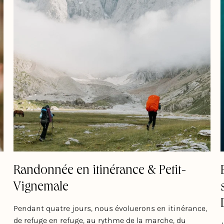
Connexion requise
Connectez-vous à votre compte pour ajouter des produits à
votre liste de souhaits et afficher vos articles précédemment
enregistrés.
Randonnée en itinérance & Petit-
Vignemale
Se connecter
Pendant quatre jours, nous évoluerons en itinérance,
de refuge en refuge, au rythme de la marche, du